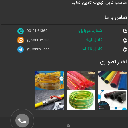
مناسب ترین کیفیت تامین نماید.
تماس با ما
شماره موبایل:
09121161360
کانال ایتا:
@SabraHose
کانال تلگرام:
@SabraHose
اخبار تصویری