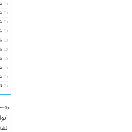
شی
ش
ش
ش
ش
ش
ش
ش
ش
ق
برچسب
انو
فشار