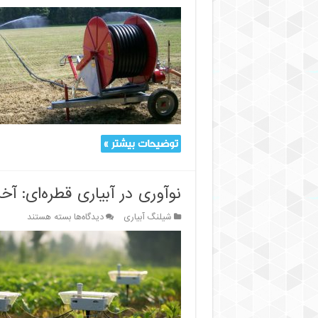
چگونه
شیلنگ
آبیاری
صرفه‌جویی
در
آب
را
در
کشاورزی
بهبود
می‌بخشد؟
توضیحات بیشتر »
نوآوری در آبیاری قطره‌ای: آخ
برای
شیلنگ آبیاری
دیدگاه‌ها
بسته هستند
نوآوری
در
آبیاری
قطره‌ای:
آخرین
روندها
و