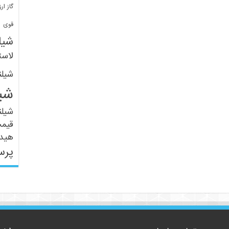
گاز ارز
ف
قوی
شیل
لاست
شیل
شی
شیل
قیم
هید
پرس