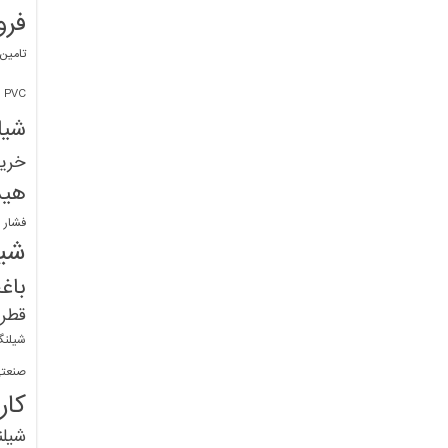
فرو
تامین
PVC
شیل
خرید
هید
فشار 
شیل
باغ
قطره
شیلنگ
صنعتی
کار
شیل