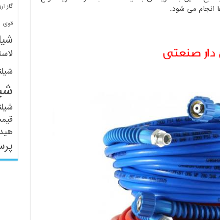
گاز ارز
 انجام می شود.
ف
قوی
شیل
خ دار صنعتی
لاست
شیل
شی
شیل
قیم
هید
پرس