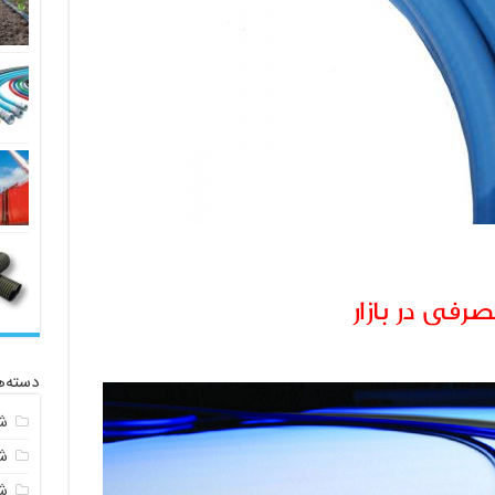
فی در بازار
دسته‌ه
ش
ش
شی