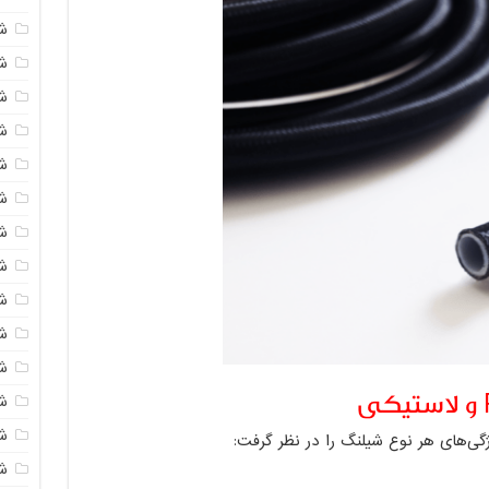
ش
ش
شی
ش
ش
ش
ش
ش
ش
ش
ش
ش
ش
گی‌های هر نوع شیلنگ را در نظر گرفت:
ش