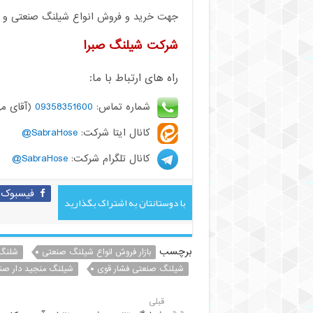
جهت خرید و فروش انواع شیلنگ صنعتی و کشا
شرکت شیلنگ صبرا
راه های ارتباط با ما:
شماره تماس:
09358351600
(آقای مه
کانال ایتا شرکت:
SabraHose@
کانال تلگرام شرکت:
SabraHose@
فیسبوک
با دوستانتان به اشتراک بگذارید
برچسب
بازار فروش انواع شیلنگ صنعتی
شلنگ 
شیلنگ صنعتی فشار قوی
شیلنگ منجید دار صن
قبلی