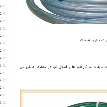
ش
ش
شی
ش
ش
ش
ش
ش
ش
ات مایعات در کارخانه ها و انتقال آب در مصارف خانگی می
ش
ش
ش
ش
ش