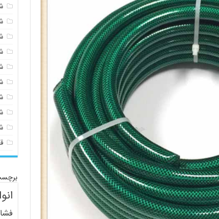
شی
ش
ش
ش
ش
ش
ش
ش
ش
ق
برچسب
انو
فشار