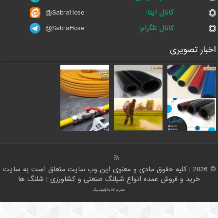
کانال ایتا:
@SabraHose
کانال تلگرام:
@SabraHose
ر تصویری
خرید و فروش عمده انواع شیلنگ صنعتی و کشاورزی | شلنگ ها
صادرات کالا با آرادبرندینگ