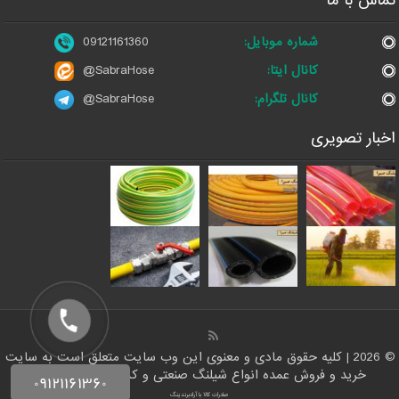
تماس با ما
شماره موبایل:
09121161360
کانال ایتا:
@SabraHose
کانال تلگرام:
@SabraHose
اخبار تصویری
© 2026 | کلیه حقوق مادی و معنوی این وب سایت متعلق است به سایت
خرید و فروش عمده انواع شیلنگ صنعتی و کشاورزی | شلنگ ها
صادرات کالا با آرادبرندینگ