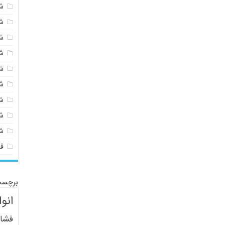
شی
ش
ش
ش
ش
ش
ش
ش
ش
ق
برچسب
انو
فشار