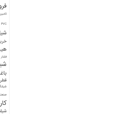
فرو
تامین
PVC
شیل
خرید
هید
فشار 
شیل
باغ
قطره
شیلنگ
صنعتی
کار
شیل