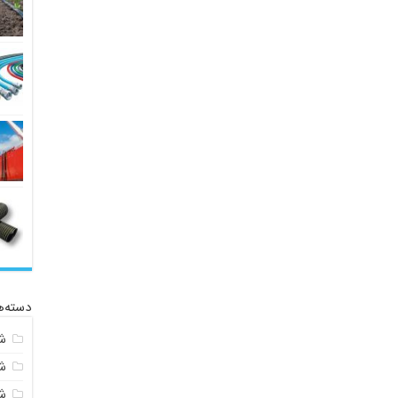
دسته‌ه
ش
ش
شی