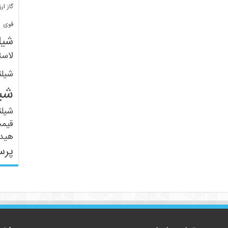
گاز ارز
ف
قوی
شیل
لاست
شیل
شی
شیل
قیم
هید
پرس