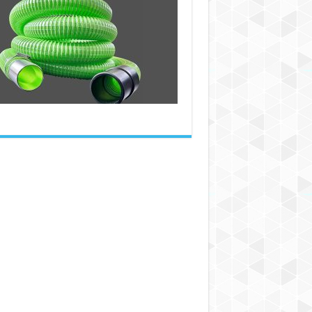
تقویت‌شده
و
نقش
آن
در
کاربردهای
صنعتی
و
خانگی