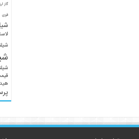
گاز ارز
ف
قوی
شیل
لاست
شیل
شی
شیل
قیم
هید
پرس