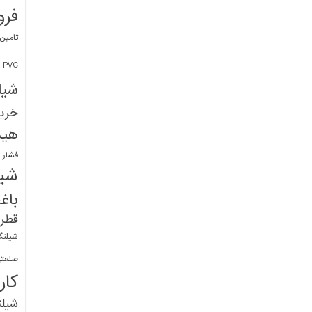
فرو
تامین
PVC
شیل
خرید
هید
فشار 
شیل
باغ
قطره
شیلنگ
صنعتی
کار
شیل