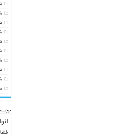
شی
ش
ش
ش
ش
ش
ش
ش
ش
ق
برچسب
انو
فشار