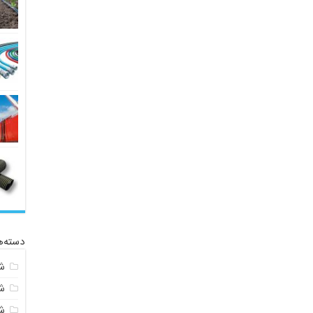
دسته‌ه
ش
ش
شی