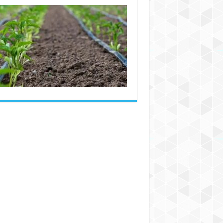
راهنمای
نصب
سیستم
آبیاری
قطره‌ای
و
اتصال
نوارهای
آبیاری
در
زمین‌های
کشاورزی