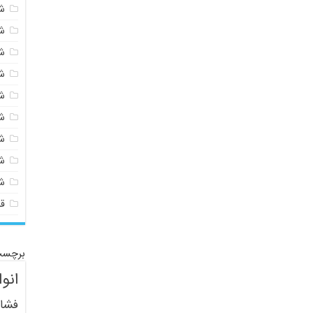
شی
ش
ش
ش
ش
ش
ش
ش
ش
ق
برچسب
انو
فشار