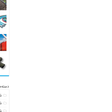
دسته‌ه
ش
ش
شی