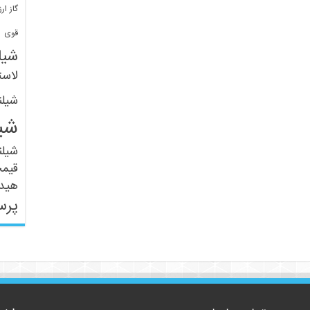
گاز ارز
ف
قوی
شیل
لاست
شیل
شی
شیل
قیم
هید
پرس