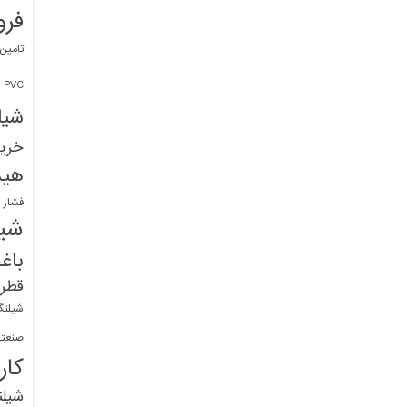
فرو
تامین
PVC
شیل
خرید
هید
فشار 
شیل
باغ
قطره
شیلنگ
صنعتی
کار
شیل