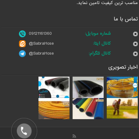
مناسب ترین کیفیت تامین نماید.
تماس با ما
شماره موبایل:
09121161360
کانال ایتا:
@SabraHose
کانال تلگرام:
@SabraHose
اخبار تصویری