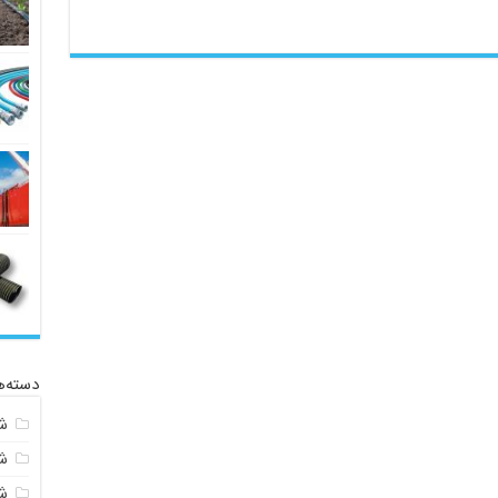
دسته‌ه
ش
ش
شی