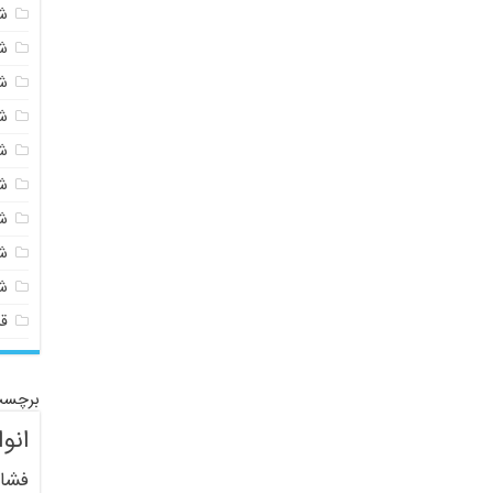
شی
ش
ش
ش
ش
ش
ش
ش
ش
ق
برچسب
انو
فشار