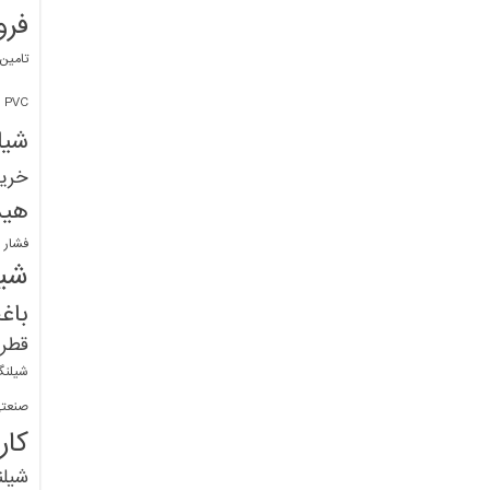
فرو
تامین
PVC
شیل
خرید
هید
فشار 
شیل
باغ
قطره
شیلنگ
صنعتی
کار
شیل