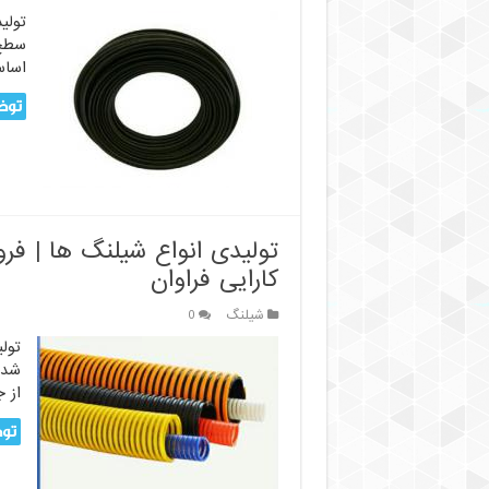
تولی
سطح 
اساس
توض
تولیدی انواع شیلنگ ها | ف
کارایی فراوان
شیلنگ
0
تول
شده
از 
توض