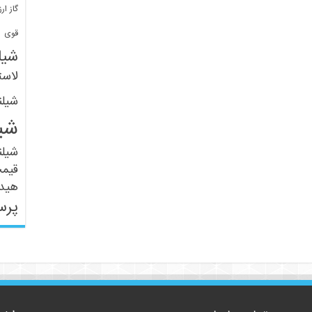
گاز ارز
ف
قوی
شیل
لاست
شیل
شی
شیل
قیم
هید
پرس