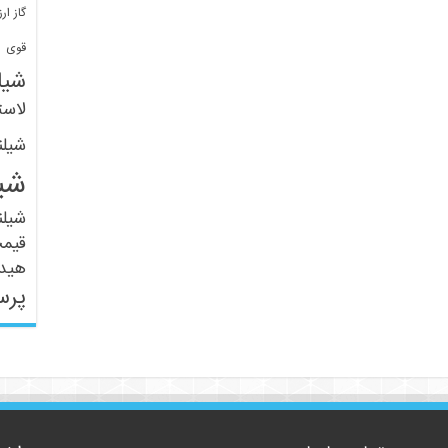
گاز ارز
ف
قوی
شیل
لاست
شیل
شی
شیل
قیم
هید
پرس