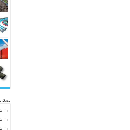
دسته‌ه
ش
ش
شی