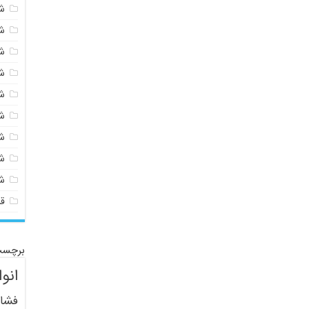
شی
ش
ش
ش
ش
ش
ش
ش
ش
ق
برچسب
انو
فشار