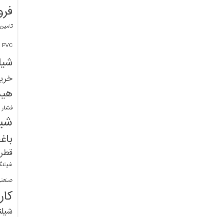
فرو
تامین
PVC
شیل
خرید
هید
فشار 
شیل
باغ
قطره
شیلنگ
صنعتی
کار
شیل