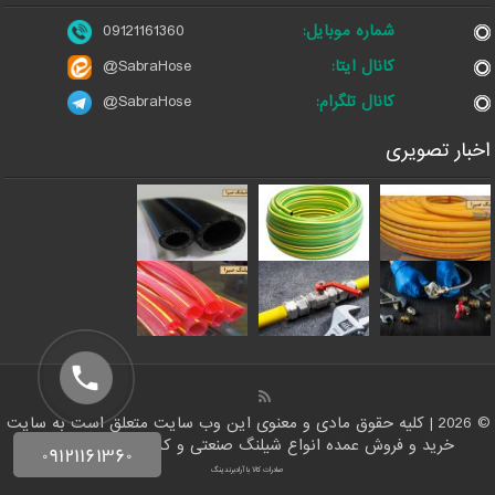
شماره موبایل:
09121161360
کانال ایتا:
@SabraHose
کانال تلگرام:
@SabraHose
اخبار تصویری
© 2026 | کلیه حقوق مادی و معنوی این وب سایت متعلق است به سایت
خرید و فروش عمده انواع شیلنگ صنعتی و کشاورزی | شلنگ ها
صادرات کالا با آرادبرندینگ