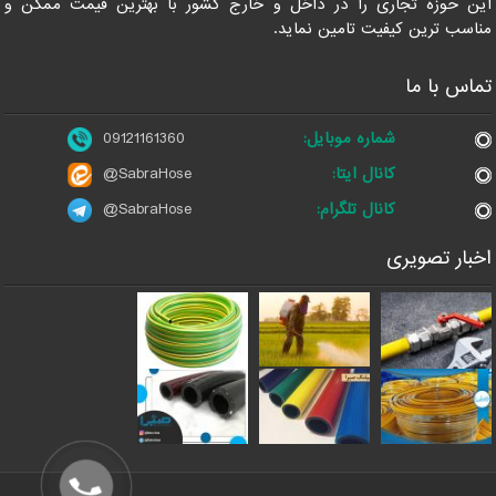
این حوزه تجاری را در داخل و خارج کشور با بهترین قیمت ممکن و
مناسب ترین کیفیت تامین نماید.
تماس با ما
شماره موبایل:
09121161360
کانال ایتا:
@SabraHose
کانال تلگرام:
@SabraHose
اخبار تصویری