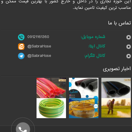
این حوزه تجاری را در داخل و خارج کشور با بهترین قیمت ممکن و
مناسب ترین کیفیت تامین نماید.
تماس با ما
شماره موبایل:
09121161360
کانال ایتا:
@SabraHose
کانال تلگرام:
@SabraHose
اخبار تصویری