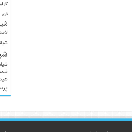
گاز ارز
ف
قوی
شیل
لاست
شیل
شی
شیل
قیم
هید
پرس