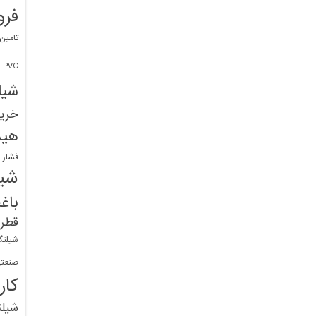
فرو
تامین
PVC
شیل
خرید
هید
فشار 
شیل
باغ
قطره
شیلنگ
صنعتی
کار
شیل