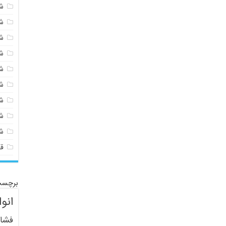
شی
ش
ش
ش
ش
ش
ش
ش
ش
ق
برچسب
انو
فشار