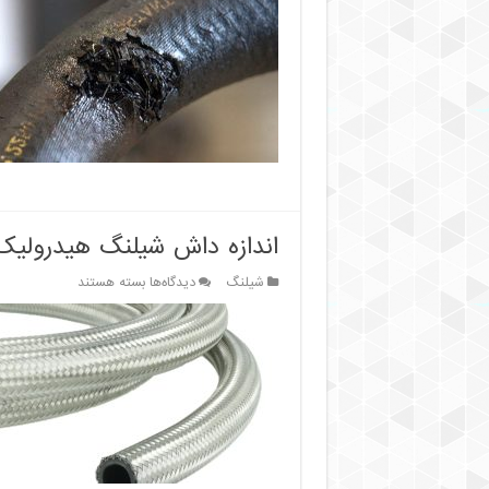
وصله
کردن
شیلنگ
هیدرولیک
کار
درستی
است؟
اندازه داش شیلنگ هیدرولیک 
برای
شیلنگ
دیدگاه‌ها
بسته هستند
اندازه
داش
شیلنگ
هیدرولیک
:
راهنمای
جامع
برای
انتخاب
بهینه