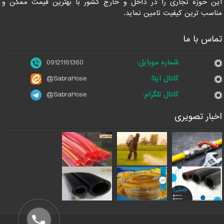
این حوزه تجاری را در داخل و خارج کشور با بهترین قیمت ممکن و
مناسب ترین کیفیت تامین نماید.
تماس با ما
شماره موبایل:
09121161360
کانال ایتا:
@SabraHose
کانال تلگرام:
@SabraHose
اخبار تصویری