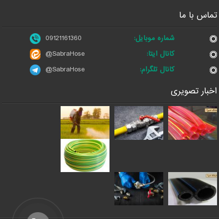
تماس با ما
شماره موبایل:
09121161360
کانال ایتا:
@SabraHose
کانال تلگرام:
@SabraHose
اخبار تصویری