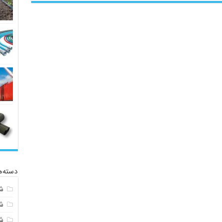
دسته‌ه
ش
ش
شی