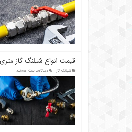
مهم
برای
پیشگیری
از
خطرات
مربوط
به
شیلنگ‌های
گاز
قیمت انواع شیلنگ گاز متری
برای
شیلنگ گاز
دیدگاه‌ها
بسته هستند
قیمت
انواع
شیلنگ
گاز
متری