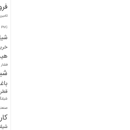
فرو
تامین
PVC
شیل
خرید
هید
فشار 
شیل
باغ
قطره
شیلنگ
صنعتی
کار
شیل