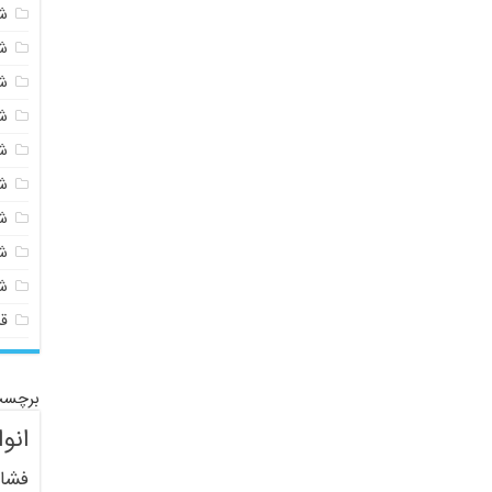
شی
ش
ش
ش
ش
ش
ش
ش
ش
ق
برچسب
انو
فشار