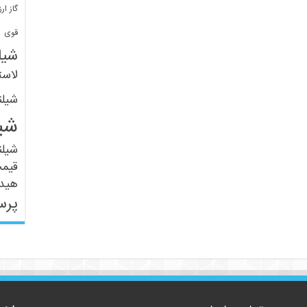
گاز ارز
ف
قوی
شیل
لاست
شیل
شی
شیل
قیم
هید
پرس