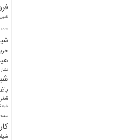
فرو
تامین
PVC
شیل
خرید
هید
فشار 
شیل
باغ
قطره
شیلنگ
صنعتی
کار
شیل