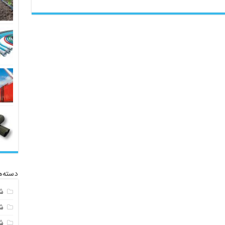
دسته‌ه
ش
ش
شی