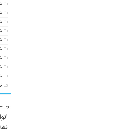
شی
ش
ش
ش
ش
ش
ش
ش
ش
ق
برچسب
انو
فشار