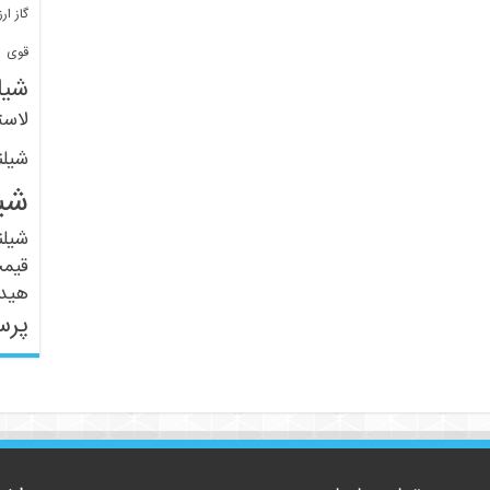
گاز ارز
ف
قوی
شیل
لاست
شیل
شی
شیل
قیم
هید
پرس