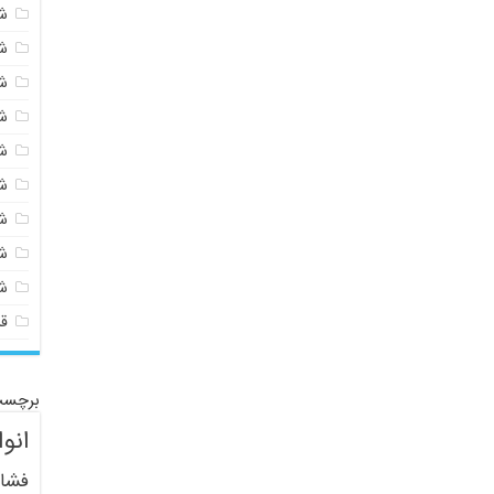
شی
ش
ش
ش
ش
ش
ش
ش
ش
ق
برچسب
انو
فشار