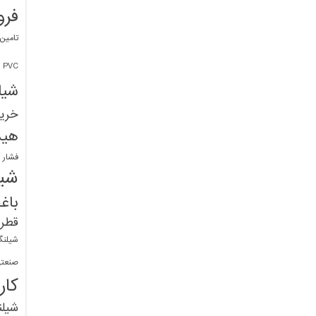
فرو
تامین
PVC
شیل
خرید
هید
فشار 
شیل
باغ
قطره
شیلنگ
صنعتی
کار
شیل