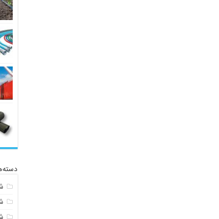
دسته‌ه
ش
ش
شی