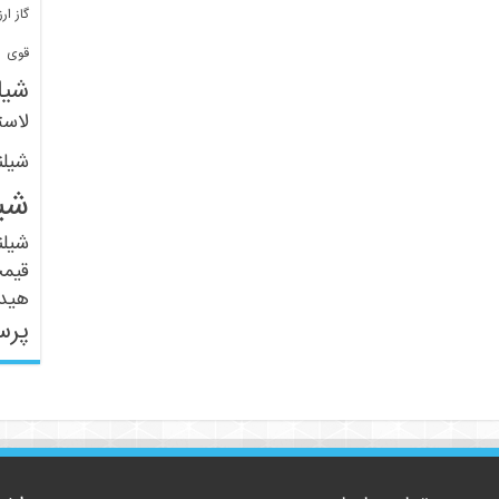
گاز ارز
ف
قوی
شیل
لاست
شیل
شی
شیل
قیم
هید
پرس