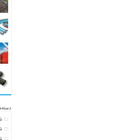
دسته‌ه
ش
ش
شی