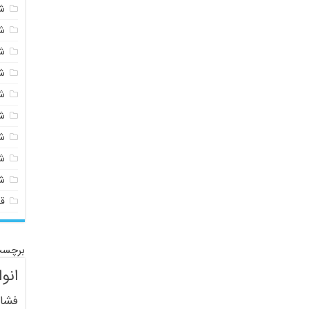
شی
ش
ش
ش
ش
ش
ش
ش
ش
ق
برچسب
انو
فشار