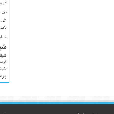
گاز ارز
ف
قوی
شیل
لاست
شیل
شی
شیل
قیم
هید
پرس