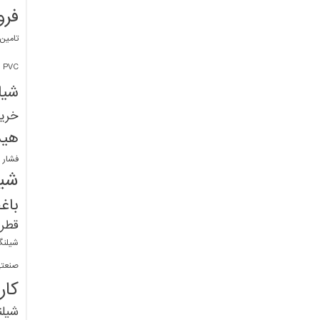
فرو
تامین
PVC
شیل
خرید
هید
فشار 
شیل
باغ
قطره
شیلنگ
صنعتی
کار
شیل