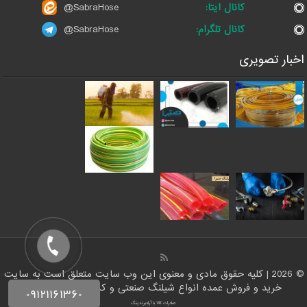
کانال ایتا:
@SabraHose
کانال تلگرام:
@SabraHose
اخبار تصویری
© 2026 | کلیه حقوق مادی و معنوی این وب سایت متعلق است به سایت
خرید و فروش عمده انواع شیلنگ صنعتی و کشاورزی | شلنگ ها
صادرات کالا با آرادبرندینگ