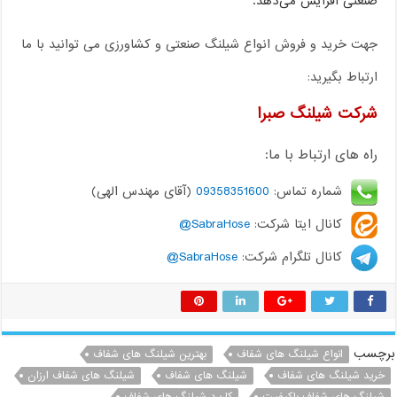
صنعتی افزایش می‌دهد.
جهت خرید و فروش انواع شیلنگ صنعتی و کشاورزی می توانید با ما
ارتباط بگیرید:
شرکت شیلنگ صبرا
راه های ارتباط با ما:
شماره تماس:
09358351600
(آقای مهندس الهی)
کانال ایتا شرکت:
SabraHose@
کانال تلگرام شرکت:
SabraHose@
چسب
انواع شیلنگ های شفاف
بهترین شیلنگ های شفاف
خرید شیلنگ های شفاف
شیلنگ های شفاف
شیلنگ های شفاف ارزان