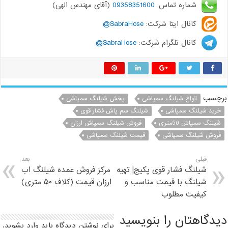
شماره تماس:
09358351600
(آقای مهندس الهی)
کانال ایتا شرکت:
SabraHose@
کانال تلگرام شرکت:
SabraHose@
برچسب
انواع شیلنگ سمپاشی
پخش شیلنگ سمپاشی
خرید شیلنگ سمپاشی
شیلنگ سم پاش فشار قوی
شیلنگ سمپاش 50متری
فروش شیلنگ سمپاش ارزان
فروش شیلنگ سمپاشی
قیمت شیلنگ سمپاشی
قبلی
بعد
شیلنگ فشار قوی پکیج| تهیه
مرکز فروش عمده شیلنگ اب
شیلنگ با قیمت مناسب و
ارزان قیمت (کلاف ۵۰ متری)
کیفیت مطلوب
دیدگاهتان را بنویسید
برای نوشتن دیدگاه باید
وارد بشوید
.