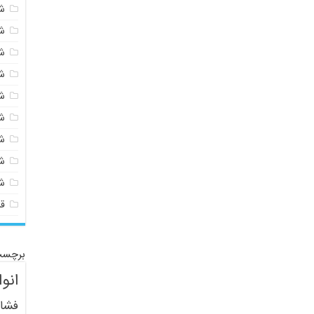
شی
ش
ش
ش
ش
ش
ش
ش
ش
ق
برچسب
انو
فشار