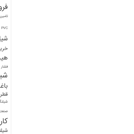
فرو
تامین
PVC
شیل
خرید
هید
فشار 
شیل
باغ
قطره
شیلنگ
صنعتی
کار
شیل