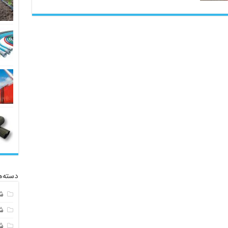
دسته‌ه
ش
ش
شی