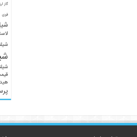
گاز ارز
ف
قوی
شیل
لاست
شیل
شی
شیل
قیم
هید
پرس