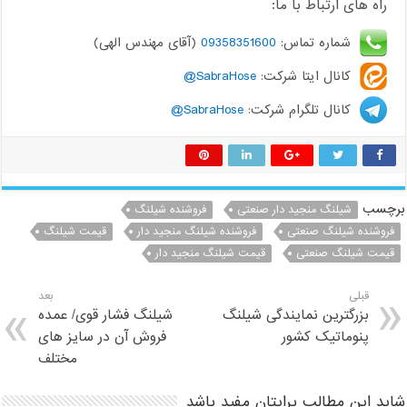
راه های ارتباط با ما:
شماره تماس:
09358351600
(آقای مهندس الهی)
کانال ایتا شرکت:
SabraHose@
کانال تلگرام شرکت:
SabraHose@
برچسب
شیلنگ منجید دار صنعتی
فروشنده شیلنگ
فروشنده شیلنگ صنعتی
فروشنده شیلنگ منجید دار
قیمت شیلنگ
قیمت شیلنگ صنعتی
قیمت شیلنگ منجید دار
قبلی
بعد
بزرگترین نمایندگی شیلنگ
شیلنگ فشار قوی/ عمده
پنوماتیک کشور
فروش آن در سایز های
مختلف
شاید این مطالب برایتان مفید باشد