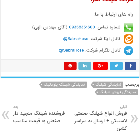
راه های ارتباط با ما:
شماره تماس:
09358351600
(آقای مهندس الهی)
کانال ایتا شرکت:
SabraHose@
کانال تلگرام شرکت:
SabraHose@
برچسب
نمایندگی شیلنگ
نمایندگی شیلنگ پنوماتیک
نمایندگی فروش شیلنگ
قبلی
بعد
فروش انواع شیلنگ صنعتی
فروشنده شیلنگ منجید دار
لاستیکی + ارسال به سراسر
صنعتی به قیمت مناسب
کشور