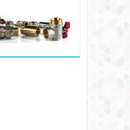
شیلنگ
برنجی:
راهنمای
جامع
انواع
و
کاربردها