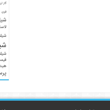
گاز ارز
ف
قوی
شیل
لاست
شیل
شی
شیل
قیم
هید
پرس