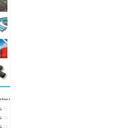
دسته‌ه
ش
ش
شی