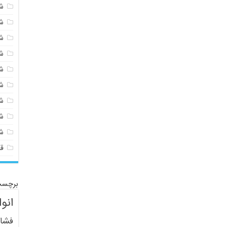
شی
ش
ش
ش
ش
ش
ش
ش
ش
ق
برچسب
انو
فشار