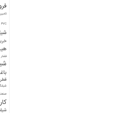
فرو
تامین
PVC
شیل
خرید
هید
فشار 
شیل
باغ
قطره
شیلنگ
صنعتی
کار
شیل