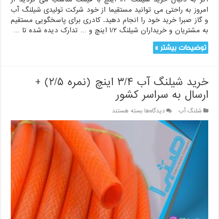
امروز به راحتی می توانید مستقیما از خود شرکت تولیدی شیلنگ آب
و گاز صبرا خرید خود را انجام دهید. کادری برای پاسخگویی مستقیم
به مشتریان و خریداران شیلنگ ۱/۲ اینچ و … تدارک دیده شده تا …
توضیحات بیشتر »
خرید شیلنگ آب ۳/۴ اینچ (نمره ۲/۵) +
ارسال به سراسر کشور
برای
شلنگ آب
دیدگاه‌ها
بسته هستند
خرید
شیلنگ
آب
۳/۴
اینچ
(نمره
۲/۵)
+
ارسال
به
سراسر
کشور