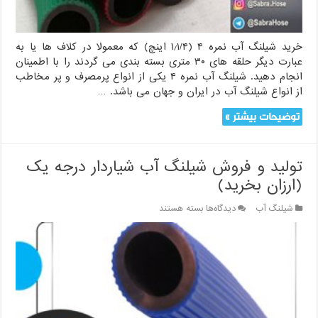
به
سراسر
کشور
خرید شیلنگ آب نمره ۴ (۱٫۱/۴ اینچ) که معمولا در کلاف ها یا به
عبارت دیگر حلقه های ۳۰ متری بسته بندی می گردند را با اطمینان
انجام دهید. شیلنگ آب نمره ۴ یکی از انواع پرمصرف و پر مخاطب
از انواع شیلنگ آب در ایران و جهان می باشد. …
توضیحات بیشتر »
تولید و فروش شیلنگ آب شیاردار درجه یک
(ارزان بخرید)
برای
شیلنگ آب
دیدگاه‌ها
بسته هستند
تولید
و
فروش
شیلنگ
آب
شیاردار
درجه
یک