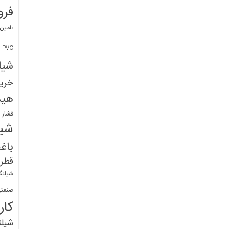
فرو
تامین
PVC
شیل
خرید
هید
فشار 
شیل
باغ
قطره
شیلنگ
صنعتی
کار
شیل