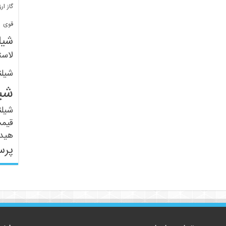
گاز ارز
ف
قوی
شیل
لاست
شیل
شی
شیل
قیم
هید
پرس