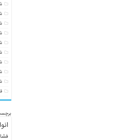
شی
ش
ش
ش
ش
ش
ش
ش
ش
ق
برچسب
انو
فشار