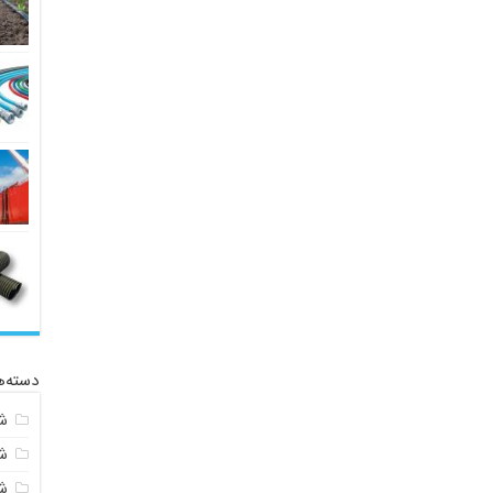
دسته‌ه
ش
ش
شی