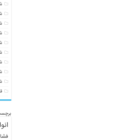
شی
ش
ش
ش
ش
ش
ش
ش
ش
ق
برچسب
انو
فشار