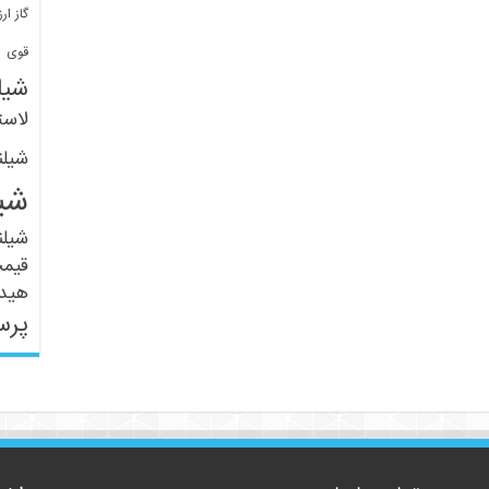
گاز ارز
ف
قوی
شیل
لاست
شیل
شی
شیل
قیم
هید
پرس