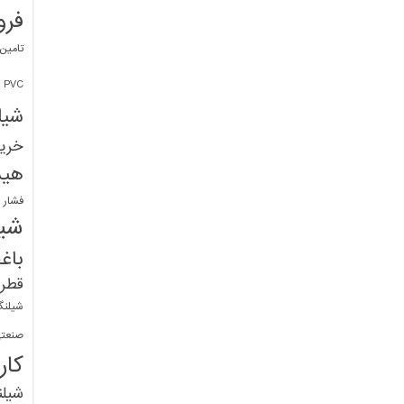
فرو
تامین
PVC
شیل
خرید
هید
فشار 
شیل
باغ
قطره
شیلنگ
صنعتی
کار
شیل