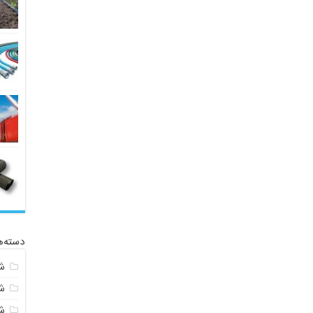
دسته‌ه
ش
ش
شی