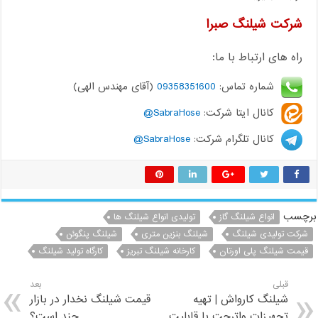
شرکت شیلنگ صبرا
راه های ارتباط با ما:
شماره تماس:
09358351600
(آقای مهندس الهی)
کانال ایتا شرکت:
SabraHose@
کانال تلگرام شرکت:
SabraHose@
برچسب
انواع شیلنگ گاز
تولیدی انواع شیلنگ ها
شرکت تولیدی شیلنگ
شیلنگ بنزین متری
شیلنگ پنگوئن
قیمت شیلنگ پلی اورتان
کارخانه شیلنگ تبریز
کارگاه تولید شیلنگ
قبلی
بعد
شیلنگ کارواش | تهیه
قیمت شیلنگ نخدار در بازار
تجهیزات واترجت با قابلیت
چند است؟