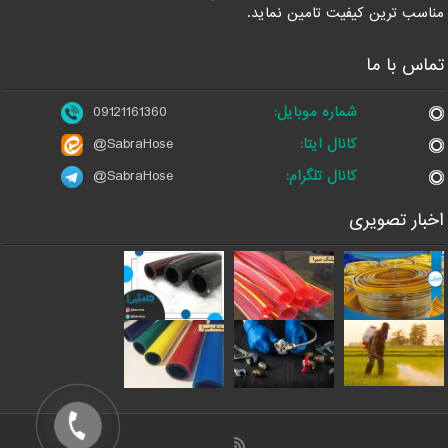
مناسب ترین کیفیت تامین نماید.
تماس با ما
شماره موبایل:
09121161360
کانال ایتا:
@SabraHose
کانال تلگرام:
@SabraHose
اخبار تصویری