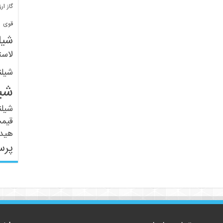
گاز ارز
ف
قوی
شیل
لاست
شیل
شی
شیل
قیم
هید
پرس