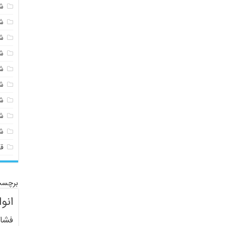
شی
ش
ش
ش
ش
ش
ش
ش
ش
ق
برچسب
انو
فشار