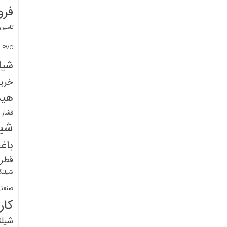
فرو
تامین
PVC
شیل
خرید
هید
فشار 
شیل
باغ
قطره
شیلنگ
صنعتی
کار
شیل