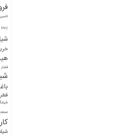
فرو
تامین
PVC
شیل
خرید
هید
فشار 
شیل
باغ
قطره
شیلنگ
صنعتی
کار
شیل