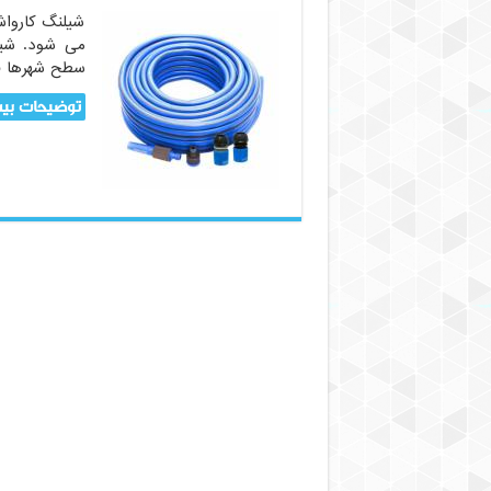
شیلنگ کارواش 
می شود. شیلن
سطح شهرها ف
توضیحات بیش