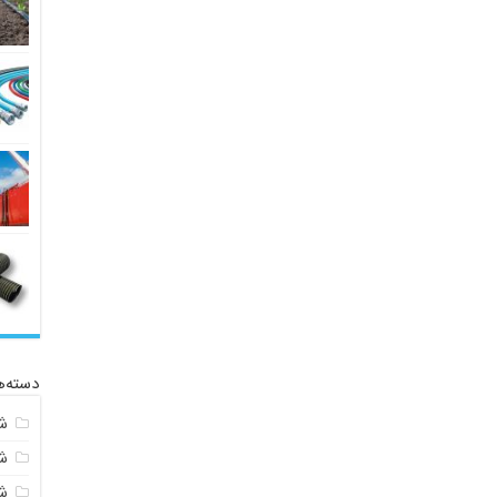
دسته‌ه
ش
ش
شی