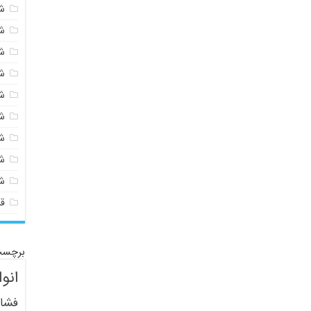
شی
ش
ش
ش
ش
ش
ش
ش
ش
ق
برچسب
انو
فشار