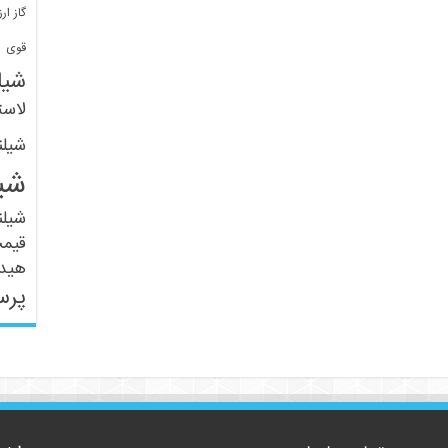
گاز ارز
ف
قوی
شیل
لاست
شیل
شی
شیل
قیم
هید
پرس